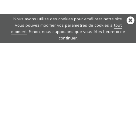
Nous avons utilisé des cookies pour améliorer notre site.
Vous pouvez modifier vos paramètres de cookies à
tout
moment
. Sinon, nous supposons que vous êtes heureux de
continuer.
Best Sellers
Nova
Nova Pure
Vita
Traveler
Rondo
Brew