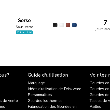
Sorso
7
Sous-verre
jours ouv
Cuir artificiel
ous?
Guide d'utilisation
Voir les
Marquage
Gourdes en
Idées d'utilisation de Drinkware
Gourdes en 
Personnalisés
Gourdes de
s de vente
Gourdes Isothermes
Tasses de 
ies
Fabriquation des Gourdes en
Pailles