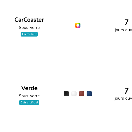
CarCoaster
7
Sous-verre
jours ouv
En couleur
Verde
7
Sous-verre
jours ouv
Cuir artificiel