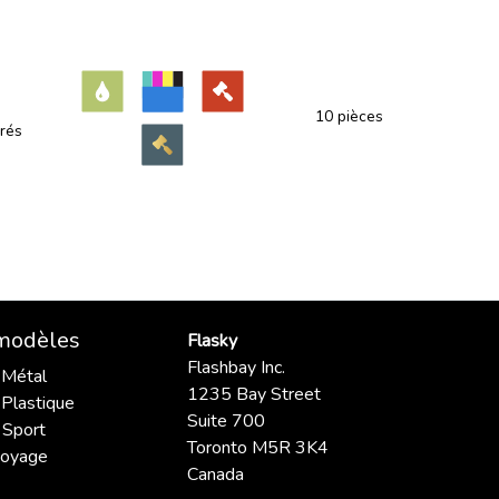
10 pièces
rés
 modèles
Flasky
Flashbay Inc.
 Métal
1235 Bay Street
Plastique
Suite 700
 Sport
Toronto M5R 3K4
voyage
Canada