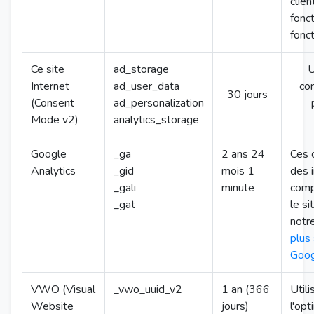
clie
fonc
fonct
Ce site
ad_storage
U
Internet
ad_user_data
co
30 jours
(Consent
ad_personalization
Mode v2)
analytics_storage
Google
_ga
2 ans 24
Ces 
Analytics
_gid
mois 1
des 
_gali
minute
comp
_gat
le si
notr
plus 
Goog
VWO (Visual
_vwo_uuid_v2
1 an (366
Utili
Website
jours)
l'op