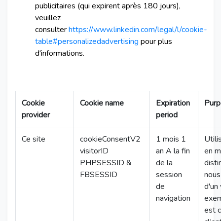
publicitaires (qui expirent après 180 jours),
veuillez
consulter
https://www.linkedin.com/legal/l/cookie-
table#personalizedadvertising
pour plus
d'informations.
Cookie
Cookie name
Expiration
Purp
provider
period
Ce site
cookieConsentV2
1 mois 1
Util
visitorID
an A la fin
en m
PHPSESSID &
de la
disti
FBSESSID
session
nous
de
d'un 
navigation
exem
est 