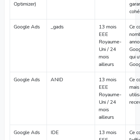
Optimizer)
garan
cohér
Google Ads
_gads
13 mois
Ce co
EEE
nomb
Royaume-
annon
Uni / 24
Goog
mois
qui u
ailleurs
Goog
Google Ads
ANID
13 mois
Ce co
EEE
mais 
Royaume-
utili
Uni / 24
recev
mois
ailleurs
Google Ads
IDE
13 mois
Ce c