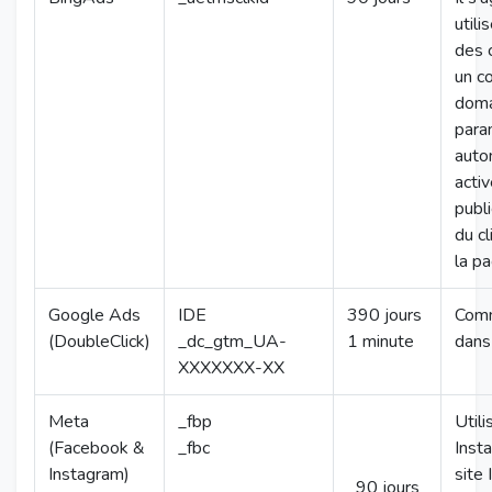
utili
des 
un c
doma
para
auto
activ
publ
du cl
la p
Google Ads
IDE
390 jours
Comm
(DoubleClick)
_dc_gtm_UA-
1 minute
dans 
XXXXXXX-XX
Meta
_fbp
Util
(Facebook &
_fbc
Insta
Instagram)
site 
90 jours