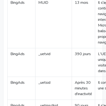
BingAds
MUID
13 mois
Il s'
cont
navig
inte
Micr
bali
propr
navi
BingAds
_uetvid
390 jours
L'UET
uniq
visi
dans
BingAds
_uetsid
Après 30
Il co
minutes
une s
d'inactivité
BingAds
_uetmsclkid
90 jours
Il s'