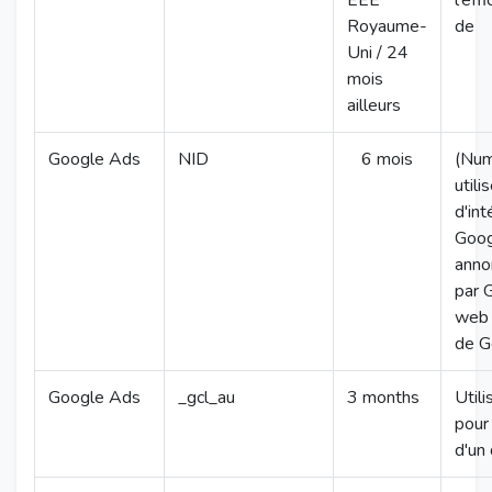
EEE
l'eff
Royaume-
de
Uni / 24
mois
ailleurs
Google Ads
NID
6 mois
(Nume
util
d'in
Goog
annon
par 
web q
de G
Google Ads
_gcl_au
3 months
Util
pour 
d'un 