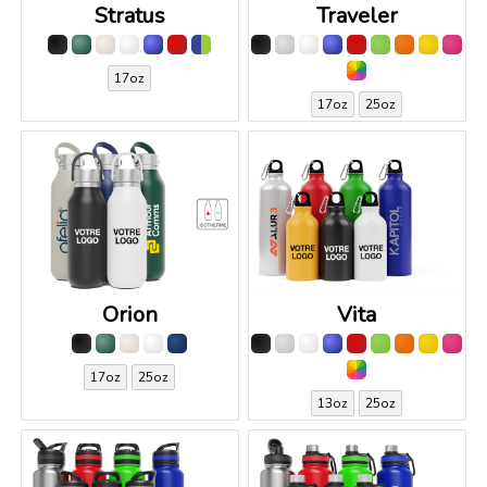
Stratus
Traveler
17oz
17oz
25oz
Orion
Vita
17oz
25oz
13oz
25oz