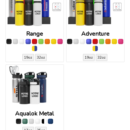
Range
Adventure
19oz
32oz
19oz
32oz
Aqualok Metal