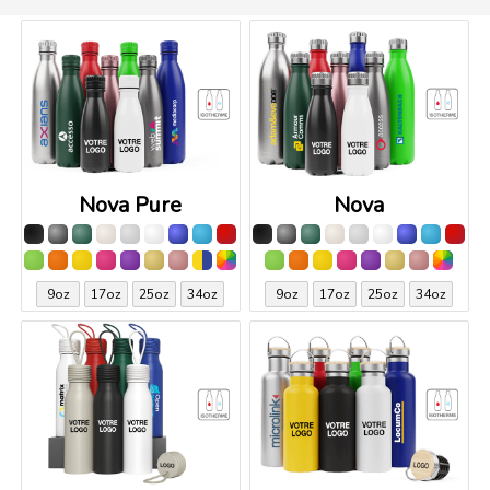
Nova Pure
Nova
9oz
17oz
25oz
34oz
9oz
17oz
25oz
34oz